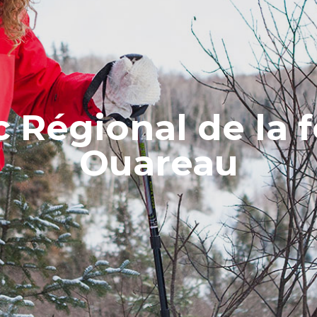
c Régional de la f
Ouareau