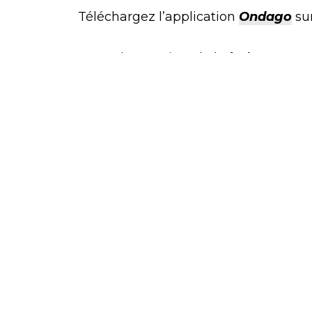
Téléchargez l’application
Ondago
sur
Carte des sentiers de la forêt Ouarea
www.parcsregionaux.org
1.844.KABANIA (522.2642)