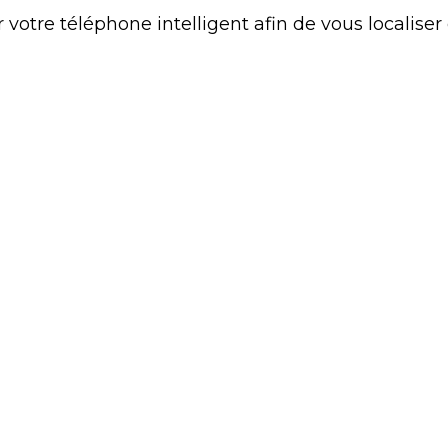
 votre téléphone intelligent afin de vous localiser
u
 - 819.424.0721