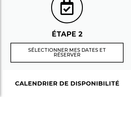
ÉTAPE 2
SÉLECTIONNER MES DATES ET
RÉSERVER
CALENDRIER DE DISPONIBILITÉ
Les disponibilités par type de cabane
sont indiquées en vert et les prix par
nuits varient selon la haute ou la
basse saison.